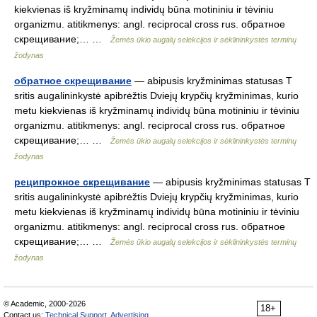
kiekvienas iš kryžminamų individų būna motininiu ir tėviniu
organizmu. atitikmenys: angl. reciprocal cross rus. обратное
скрещивание;… …
Žemės ūkio augalų selekcijos ir sėklininkystės terminų
žodynas
обратное скрещивание
— abipusis kryžminimas statusas T
sritis augalininkystė apibrėžtis Dviejų krypčių kryžminimas, kurio
metu kiekvienas iš kryžminamų individų būna motininiu ir tėviniu
organizmu. atitikmenys: angl. reciprocal cross rus. обратное
скрещивание;… …
Žemės ūkio augalų selekcijos ir sėklininkystės terminų
žodynas
реципрокное скрещивание
— abipusis kryžminimas statusas T
sritis augalininkystė apibrėžtis Dviejų krypčių kryžminimas, kurio
metu kiekvienas iš kryžminamų individų būna motininiu ir tėviniu
organizmu. atitikmenys: angl. reciprocal cross rus. обратное
скрещивание;… …
Žemės ūkio augalų selekcijos ir sėklininkystės terminų
žodynas
© Academic, 2000-2026
18+
Contact us:
Technical Support
,
Advertising