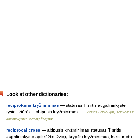
Look at other dictionaries:
reciprokinis kryžminimas
— statusas T sritis augalininkystė
ryšiai: žiūrėk – abipusis kryžminimas …
Žemės ūkio augalų selekcijos ir
sėklininkystės terminų žodynas
reciprocal cross
— abipusis kryžminimas statusas T sritis
augalininkystė apibrėžtis Dviejų krypčių kryžminimas, kurio metu