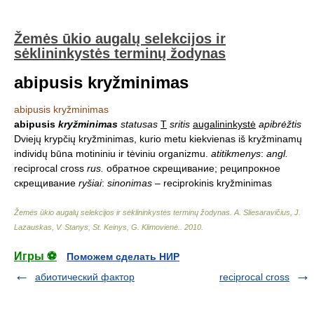
Žemės ūkio augalų selekcijos ir
sėklininkystės terminų žodynas
abipusis kryžminimas
abipusis kryžminimas
abipusis
kryžminimas
statusas
T
sritis
augalininkystė
apibrėžtis
Dviejų krypčių kryžminimas, kurio metu kiekvienas iš kryžminamų
individų būna motininiu ir tėviniu organizmu.
atitikmenys
:
angl.
reciprocal cross
rus.
обратное скрещивание; реципрокное
скрещивание
ryšiai
:
sinonimas
– reciprokinis kryžminimas
Žemės ūkio augalų selekcijos ir sėklininkystės terminų žodynas
.
A. Sliesaravičius, J.
Lazauskas, V. Stanys, St. Keinys, G. Klimovienė.
.
2010
.
Игры ⚽
Поможем сделать НИР
абиотический фактор
reciprocal cross