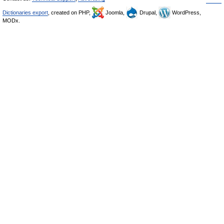
Dictionaries export
, created on PHP,
Joomla,
Drupal,
WordPress,
MODx.